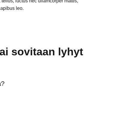
lit tellus, luctus nec ullamcorper mattis,
dapibus leo.
ai sovitaan lyhyt
ä?