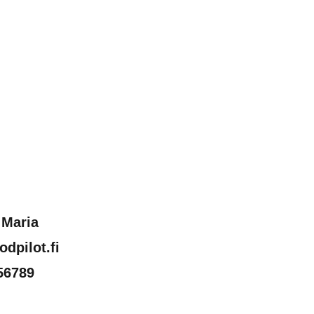
 Maria
dpilot.fi
56789