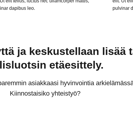
. Ut elit tellus, luctus nec ullamcorper mattis,
elit. Ut e
inar dapibus leo.
pulvinar 
tä ja keskustellaan lisää t
ilisluotsin etäesittely.
paremmin asiakkaasi hyvinvointia arkielämäss
Kiinnostaisiko yhteistyö?