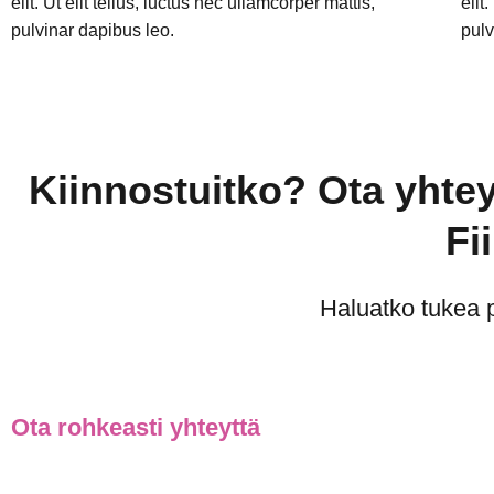
elit. Ut elit tellus, luctus nec ullamcorper mattis,
elit
pulvinar dapibus leo.
pulv
Kiinnostuitko? Ota yhteyt
Fi
Haluatko tukea 
Ota rohkeasti yhteyttä
First Name
Last Name