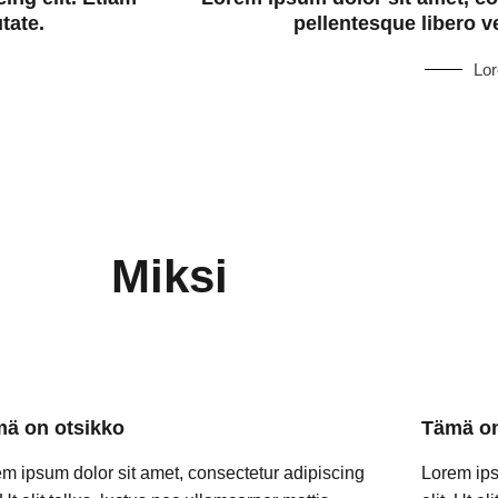
tate.
pellentesque libero ve
Lo
Miksi
ä on otsikko
Tämä on
m ipsum dolor sit amet, consectetur adipiscing
Lorem ips