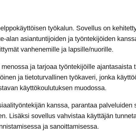
helppokäyttöisen työkalun. Sovellus on kehitetty
ote-alan asiantuntijoiden ja työntekijöiden kan
iittymät vanhenemille ja lapsille/nuorille.
enossa ja tarjoaa työntekijöille ajantasaista t
inen ja tietoturvallinen työkaveri, jonka käyt
stavan käyttökoulutuksen muodossa.
osiaalityöntekijän kanssa, parantaa palveluiden
 Lisäksi sovellus vahvistaa käyttäjän tunnetai
nnistamisessa ja sanoittamisessa.