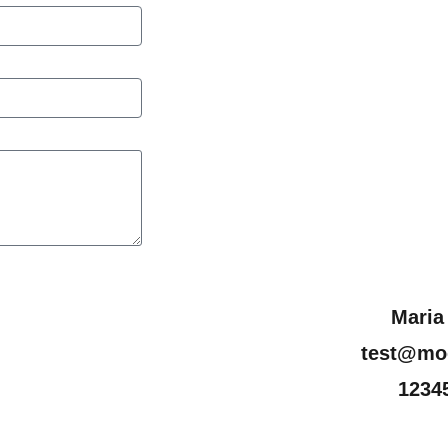
Maria
test@moo
1234