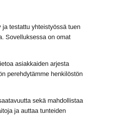
 ja testattu yhteistyössä tuen
ssa. Sovelluksessa on omat
ietoa asiakkaiden arjesta
töön perehdytämme henkilöstön
 saatavuutta sekä mahdollistaa
toja ja auttaa tunteiden