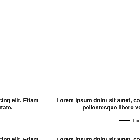
ing elit. Etiam
Lorem ipsum dolor sit amet, con
tate.
pellentesque libero ve
Lo
ing elit. Etiam
Lorem ipsum dolor sit amet, con