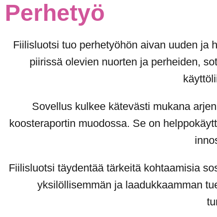
Perhetyö
Fiilisluotsi tuo perhetyöhön aivan uuden ja 
piirissä olevien nuorten ja perheiden, s
käyttöl
Sovellus kulkee kätevästi mukana arjen m
koosteraportin muodossa. Se on helppokäyttö
inno
Fiilisluotsi täydentää tärkeitä kohtaamisia s
yksilöllisemmän ja laadukkaamman tuen.
tu