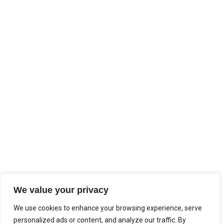
Ota yhteyttä!
Maria Ruuskanen
puh. 044 5002672
maria
@spespalvelut.fi
Verkkolaskutusosoite
Verkkolaskuosoite: 003725290243
Operaattori: Apix Messaging Oy (003723327487)
Paperiset laskut: lähetään @postin liitetiedostona PDF-
muodossa osoitteeseen:
003725290243@procountor.apix.fi
We value your privacy
We use cookies to enhance your browsing experience, serve
personalized ads or content, and analyze our traffic. By